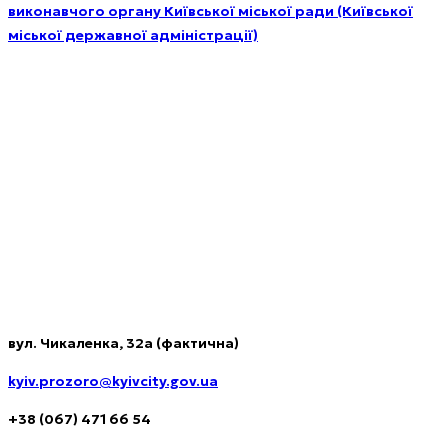
виконавчого органу Київської міської ради (Київської
міської державної адміністрації)
Комунальне підприємство виконавчого органу Київської
міської ради (Київської міської державної адміністрації)
«КИЇВ.ПРОЗОРО»
Контакти
вул. Чикаленка, 32а (фактична)
kyiv.prozoro@kyivcity.gov.ua
+38 (067) 471 66 54