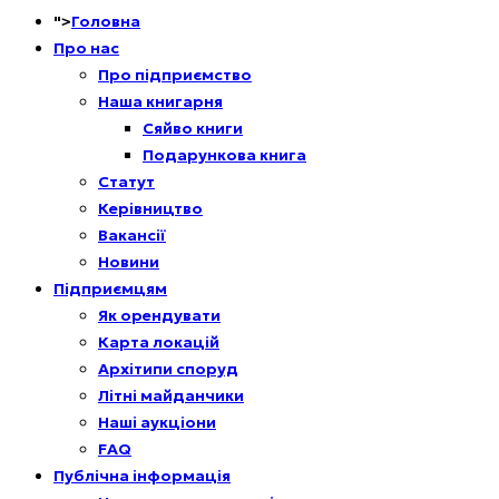
">
Головна
Про нас
Про підприємство
Наша книгарня
Сяйво книги
Подарункова книга
Статут
Керівництво
Вакансії
Новини
Підприємцям
Як орендувати
Карта локацій
Архітипи споруд
Літні майданчики
Наші аукціони
FAQ
Публічна інформація