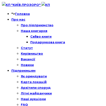
">
Головна
Про нас
Про підприємство
Наша книгарня
Сяйво книги
Подарункова книга
Статут
Керівництво
Вакансії
Новини
Підприємцям
Як орендувати
Карта локацій
Архітипи споруд
Літні майданчики
Наші аукціони
FAQ