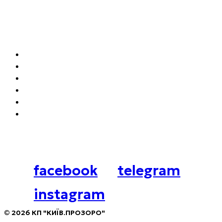
Навігація
Як орендувати місце для бізнесу
Локації для бізнесу
Архітипи
Літні майданчики
Наші аукціони
Нормативні документи
Соцмережі
facebook
telegram
instagram
© 2026 КП "КИЇВ.ПРОЗОРО"