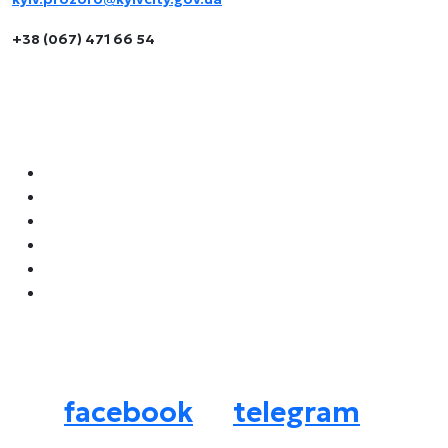
+38 (067) 471 66 54
Навігація
Як орендувати місце для бізнесу
Локації для бізнесу
Архітипи
Літні майданчики
Наші аукціони
Нормативні документи
Соцмережі
facebook
telegram