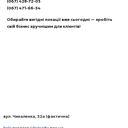
(067) 428-72-03
(067) 471-66-54
Обирайте вигідні локації вже сьогодні — зробіть
свій бізнес зручнішим для клієнтів!
Комунальне підприємство виконавчого органу
Київської міської ради (Київської міської державної
адміністрації) «КИЇВ.ПРОЗОРО»
Контакти
вул. Чикаленка, 32а (фактична)
kyiv.prozoro@kyivcity.gov.ua