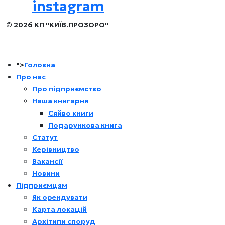
instagram
© 2026 КП "КИЇВ.ПРОЗОРО"
">
Головна
Про нас
Про підприємство
Наша книгарня
Сяйво книги
Подарункова книга
Статут
Керівництво
Вакансії
Новини
Підприємцям
Як орендувати
Карта локацій
Архітипи споруд