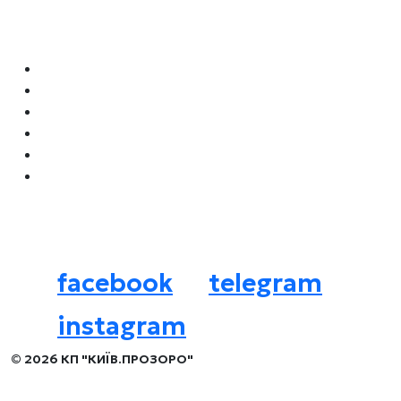
Навігація
Як орендувати місце для бізнесу
Локації для бізнесу
Архітипи
Літні майданчики
Наші аукціони
Нормативні документи
Соцмережі
facebook
telegram
instagram
© 2026 КП "КИЇВ.ПРОЗОРО"