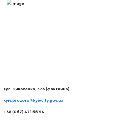
Комунальне підприємство виконавчого органу
Київської міської ради (Київської міської державної
адміністрації) «КИЇВ.ПРОЗОРО»
Контакти
вул. Чикаленка, 32а (фактична)
kyiv.prozoro@kyivcity.gov.ua
+38 (067) 471 66 54