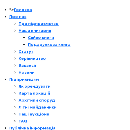
">
Головна
Про нас
Про підприємство
Наша книгарня
Сяйво книги
Подарункова книга
Статут
Керівництво
Вакансії
Новини
Підприємцям
Як орендувати
Карта локацій
Архітипи споруд
Літні майданчики
Наші аукціони
FAQ
Публічна інформація