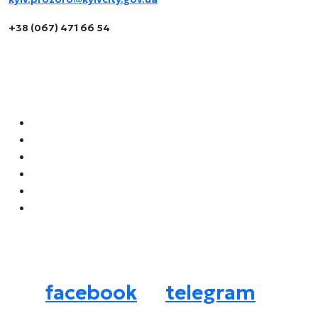
+38 (067) 471 66 54
Навігація
Як орендувати місце для бізнесу
Локації для бізнесу
Архітипи
Літні майданчики
Наші аукціони
Нормативні документи
Соцмережі
facebook
telegram