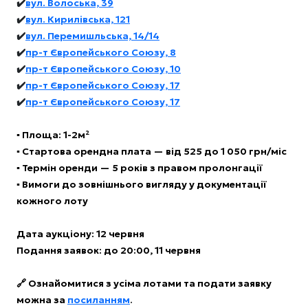
✔️
вул. Волоська, 39
✔️
вул. Кирилівська, 121
✔️
вул. Перемишльська, 14/14
✔️
пр-т Європейського Союзу, 8
✔️
пр-т Європейського Союзу, 10
✔️
пр-т Європейського Союзу, 17
✔️
пр-т Європейського Союзу, 17
▪️ Площа: 1-2м²
▪️ Стартова орендна плата — від 525 до 1 050 грн/міс
▪️ Термін оренди — 5 років з правом пролонгації
▪️ Вимоги до зовнішнього вигляду у документації
кожного лоту
Дата аукціону: 12 червня
Подання заявок: до 20:00, 11 червня
🔗 Ознайомитися з усіма лотами та подати заявку
можна за
посиланням
.