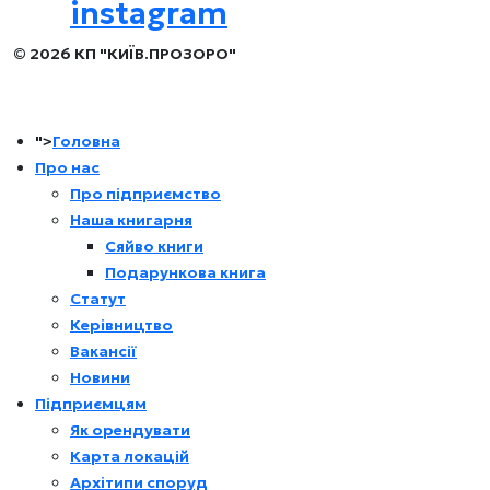
instagram
© 2026 КП "КИЇВ.ПРОЗОРО"
">
Головна
Про нас
Про підприємство
Наша книгарня
Сяйво книги
Подарункова книга
Статут
Керівництво
Вакансії
Новини
Підприємцям
Як орендувати
Карта локацій
Архітипи споруд