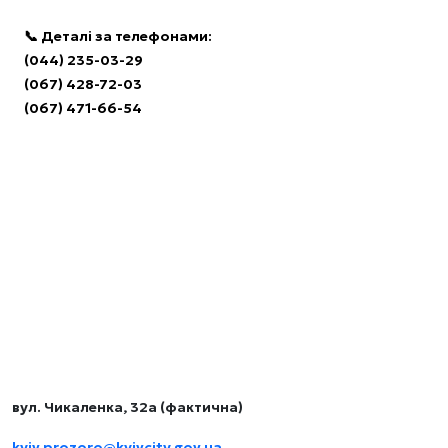
📞 Деталі за телефонами:
(044) 235-03-29
(067) 428-72-03
(067) 471-66-54
Комунальне підприємство виконавчого органу
Київської міської ради (Київської міської державної
адміністрації) «КИЇВ.ПРОЗОРО»
Контакти
вул. Чикаленка, 32а (фактична)
kyiv.prozoro@kyivcity.gov.ua