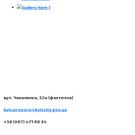
Комунальне підприємство виконавчого органу
Київської міської ради (Київської міської державної
адміністрації) «КИЇВ.ПРОЗОРО»
Контакти
вул. Чикаленка, 32а (фактична)
kyiv.prozoro@kyivcity.gov.ua
+38 (067) 471 66 54