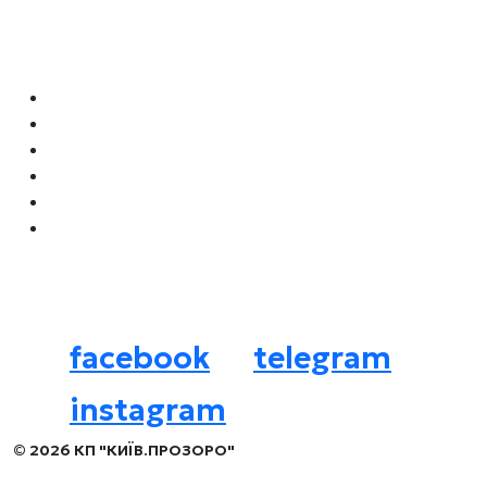
Навігація
Як орендувати місце для бізнесу
Локації для бізнесу
Архітипи
Літні майданчики
Наші аукціони
Нормативні документи
Соцмережі
facebook
telegram
instagram
© 2026 КП "КИЇВ.ПРОЗОРО"