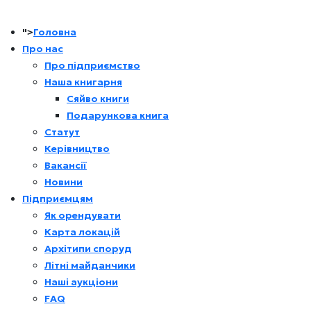
">
Головна
Про нас
Про підприємство
Наша книгарня
Сяйво книги
Подарункова книга
Статут
Керівництво
Вакансії
Новини
Підприємцям
Як орендувати
Карта локацій
Архітипи споруд
Літні майданчики
Наші аукціони
FAQ