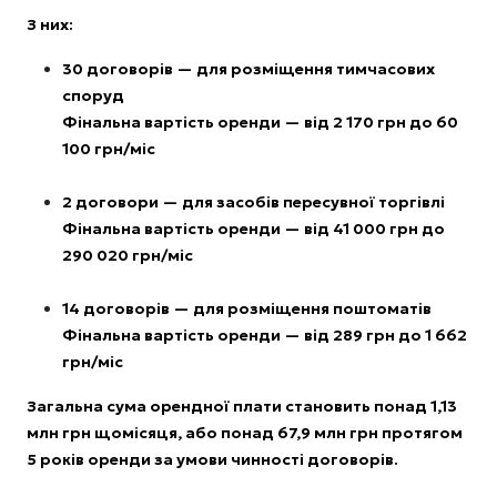
З них:
30 договорів — для розміщення тимчасових
споруд
Фінальна вартість оренди — від 2 170 грн до 60
100 грн/міс
2 договори — для засобів пересувної торгівлі
Фінальна вартість оренди — від 41 000 грн до
290 020 грн/міс
14 договорів — для розміщення поштоматів
Фінальна вартість оренди — від 289 грн до 1 662
грн/міс
Загальна сума орендної плати становить понад 1,13
млн грн щомісяця, або понад 67,9 млн грн протягом
5 років оренди за умови чинності договорів.